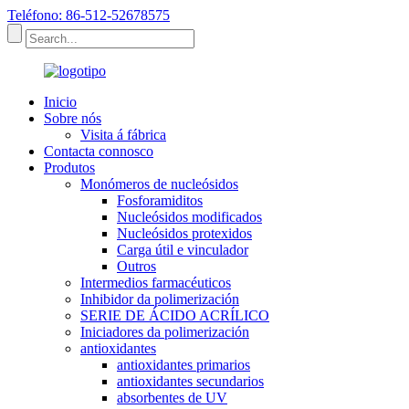
Teléfono: 86-512-52678575
Inicio
Sobre nós
Visita á fábrica
Contacta connosco
Produtos
Monómeros de nucleósidos
Fosforamiditos
Nucleósidos modificados
Nucleósidos protexidos
Carga útil e vinculador
Outros
Intermedios farmacéuticos
Inhibidor da polimerización
SERIE DE ÁCIDO ACRÍLICO
Iniciadores da polimerización
antioxidantes
antioxidantes primarios
antioxidantes secundarios
absorbentes de UV