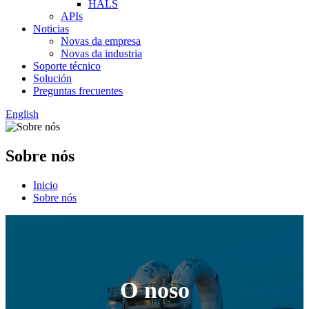
HALS
APIs
Noticias
Novas da empresa
Novas da industria
Soporte técnico
Solución
Preguntas frecuentes
English
Sobre nós
Inicio
Sobre nós
O noso