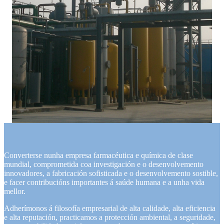
Converterse nunha empresa farmacéutica e química de clase
mundial, comprometida coa investigación e o desenvolvemento
innovadores, a fabricación sofisticada e o desenvolvemento sostible,
e facer contribucións importantes á saúde humana e a unha vida
mellor.
Adherímonos á filosofía empresarial de alta calidade, alta eficiencia
e alta reputación, practicamos a protección ambiental, a seguridade,