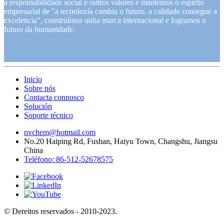
a responsabilidade social e outros valores e mantemos o espírito
empresarial de "a tecnoloxía cambia o futuro, a calidade consegue a
excelencia", construímos unha marca internacional e logramos o
futuro da humanidade.
Inicio
Sobre nós
Contacta connosco
Solución
Soporte técnico
nvchem@hotmail.com
No.20 Haiping Rd, Fushan, Haiyu Town, Changshu, Jiangsu
China
Teléfono: 86-512-52678575
© Dereitos reservados - 2010-2023.