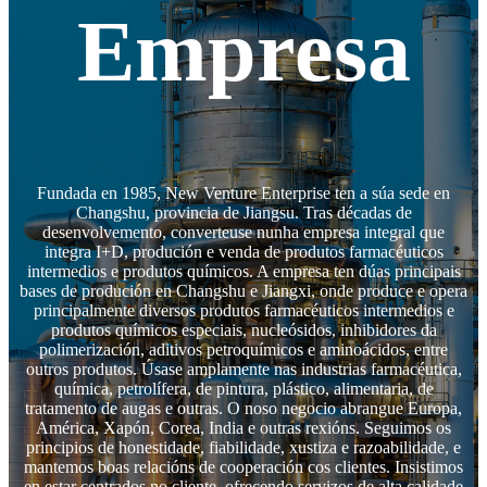
Empresa
Fundada en 1985, New Venture Enterprise ten a súa sede en
Changshu, provincia de Jiangsu. Tras décadas de
desenvolvemento, converteuse nunha empresa integral que
integra I+D, produción e venda de produtos farmacéuticos
intermedios e produtos químicos. A empresa ten dúas principais
bases de produción en Changshu e Jiangxi, onde produce e opera
principalmente diversos produtos farmacéuticos intermedios e
produtos químicos especiais, nucleósidos, inhibidores da
polimerización, aditivos petroquímicos e aminoácidos, entre
outros produtos. Úsase amplamente nas industrias farmacéutica,
química, petrolífera, de pintura, plástico, alimentaria, de
tratamento de augas e outras. O noso negocio abrangue Europa,
América, Xapón, Corea, India e outras rexións. Seguimos os
principios de honestidade, fiabilidade, xustiza e razoabilidade, e
mantemos boas relacións de cooperación cos clientes. Insistimos
en estar centrados no cliente, ofrecendo servizos de alta calidade