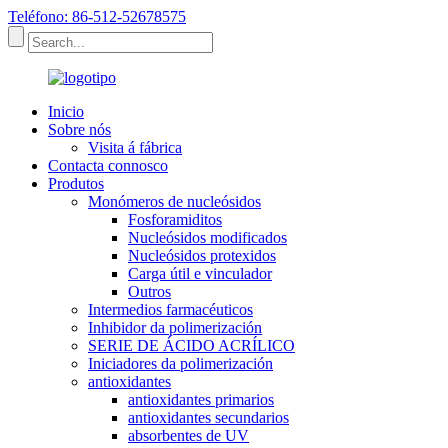
Teléfono: 86-512-52678575
Inicio
Sobre nós
Visita á fábrica
Contacta connosco
Produtos
Monómeros de nucleósidos
Fosforamiditos
Nucleósidos modificados
Nucleósidos protexidos
Carga útil e vinculador
Outros
Intermedios farmacéuticos
Inhibidor da polimerización
SERIE DE ÁCIDO ACRÍLICO
Iniciadores da polimerización
antioxidantes
antioxidantes primarios
antioxidantes secundarios
absorbentes de UV