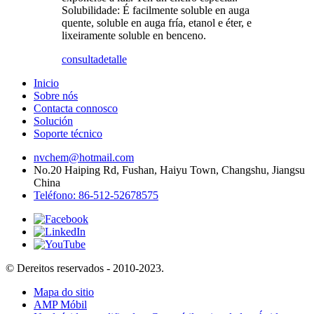
Solubilidade: É facilmente soluble en auga
quente, soluble en auga fría, etanol e éter, e
lixeiramente soluble en benceno.
consulta
detalle
Inicio
Sobre nós
Contacta connosco
Solución
Soporte técnico
nvchem@hotmail.com
No.20 Haiping Rd, Fushan, Haiyu Town, Changshu, Jiangsu
China
Teléfono: 86-512-52678575
© Dereitos reservados - 2010-2023.
Mapa do sitio
AMP Móbil