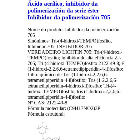
Ácido acrílico, inhibidor da
polimerización da serie éster
Inhibidor da polimerización 705
Nome do produto: Inhibidor da polimerización
705
Sinónimos: Tri-(4-hidroxi-TEMPO)fosfito,
Inhibidor 705; INHIBIDOR 705
VERDADEIRO LICHTIN 705; Tri-(4-hidroxi-
TEMPO)fosfito; Inhibidor de alta eficiencia ZJ-
705; Tri-(4-hidroxi-TEMPO)fosfito 2122-49-8; é
(1-hidroxi-2,2,6,6-tetrametilpiperidin-4-il)fosfito;
Libro químico de Tris (1-hidroxi-2,2,6,6-
tetrametilpiperidin-4-il)fosfito; Tris (1-2,2,6,6-
tetrametilpiperidin-4-hidroxi-il)fosfito; Tri-(4-
hidroxi-TEMPO)fosfito, tris (1-hidroxi-2,2,6,6-
tetrametilpiperidin-4-il)fosfito
Nº CAS: 2122-49-8
Fórmula molecular: (C9H17NO2)3P
Fórmula estrutural: