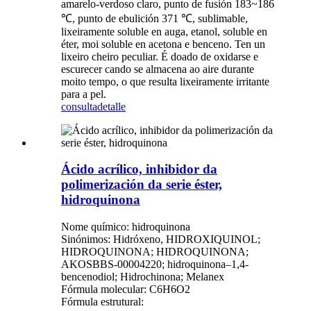
amarelo-verdoso claro, punto de fusión 183~186
℃, punto de ebulición 371 ℃, sublimable,
lixeiramente soluble en auga, etanol, soluble en
éter, moi soluble en acetona e benceno. Ten un
lixeiro cheiro peculiar. É doado de oxidarse e
escurecer cando se almacena ao aire durante
moito tempo, o que resulta lixeiramente irritante
para a pel.
consulta
detalle
Ácido acrílico, inhibidor da
polimerización da serie éster,
hidroquinona
Nome químico: hidroquinona
Sinónimos: Hidróxeno, HIDROXIQUINOL;
HIDROQUINONA; HIDROQUINONA;
AKOSBBS-00004220; hidroquinona–1,4-
bencenodiol; Hidrochinona; Melanex
Fórmula molecular: C6H6O2
Fórmula estrutural: