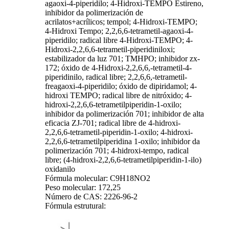
agaoxi-4-piperidilo; 4-Hidroxi-TEMPO Estireno,
inhibidor da polimerización de
acrilatos+acrílicos; tempol; 4-Hidroxi-TEMPO;
4-Hidroxi Tempo; 2,2,6,6-tetrametil-agaoxi-4-
piperidilo; radical libre 4-Hidroxi-TEMPO; 4-
Hidroxi-2,2,6,6-tetrametil-piperidiniloxi;
estabilizador da luz 701; TMHPO; inhibidor zx-
172; óxido de 4-Hidroxi-2,2,6,6,-tetrametil-4-
piperidinilo, radical libre; 2,2,6,6,-tetrametil-
freagaoxi-4-piperidilo; óxido de dipiridamol; 4-
hidroxi TEMPO; radical libre de nitróxido; 4-
hidroxi-2,2,6,6-tetrametilpiperidin-1-oxilo;
inhibidor da polimerización 701; inhibidor de alta
eficacia ZJ-701; radical libre de 4-hidroxi-
2,2,6,6-tetrametil-piperidin-1-oxilo; 4-hidroxi-
2,2,6,6-tetrametilpiperidina 1-oxilo; inhibidor da
polimerización 701; 4-hidroxi-tempo, radical
libre; (4-hidroxi-2,2,6,6-tetrametilpiperidin-1-ilo)
oxidanilo
Fórmula molecular: C9H18NO2
Peso molecular: 172,25
Número de CAS: 2226-96-2
Fórmula estrutural: