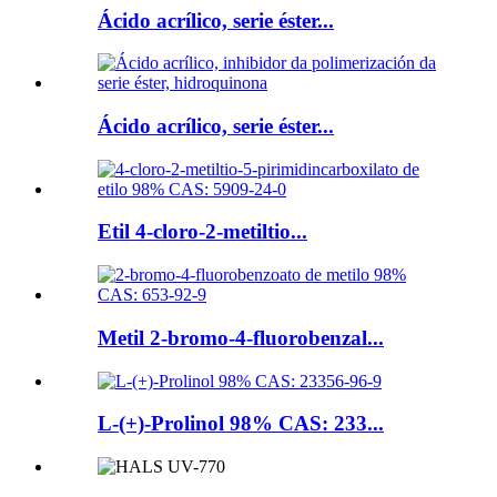
Ácido acrílico, serie éster...
Ácido acrílico, serie éster...
Etil 4-cloro-2-metiltio...
Metil 2-bromo-4-fluorobenzal...
L-(+)-Prolinol 98% CAS: 233...