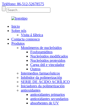
Teléfono: 86-512-52678575
Inicio
Sobre nós
Visita á fábrica
Contacta connosco
Produtos
Monómeros de nucleósidos
Fosforamiditos
Nucleósidos modificados
Nucleósidos protexidos
Carga útil e vinculador
Outros
Intermedios farmacéuticos
Inhibidor da polimerización
SERIE DE ÁCIDO ACRÍLICO
Iniciadores da polimerización
antioxidantes
antioxidantes primarios
antioxidantes secundarios
absorbentes de UV