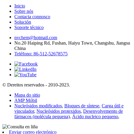
Inicio
Sobre nós
Contacta connosco
Solución
Soporte técnico
nvchem@hotmail.com
No.20 Haiping Rd, Fushan, Haiyu Town, Changshu, Jiangsu
China
Teléfono: 86-512-52678575
© Dereitos reservados - 2010-2023.
Mapa do sitio
AMP Móbil
Nucleósidos modificados
,
Bloques de síntese
,
Carga útil e
vinculador
,
Nucleósidos protexidos
,
Desenvolvemento de
fármacos (molécula pequena)
,
Ácido nucleico pequeno
,
Enviar correo electrónico