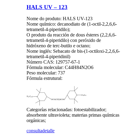
HALS UV – 123
Nome do produto: HALS UV-123
Nome químico: decanodiato de (1-octil-2,2,6,6-
tetrametil-4-piperidilo);
O produto da reacción de dous ésteres (2,2,6,6-
tetrametil-4-piperidilo) con peróxido de
hidróxeno de terc-butilo e octano;
Nome inglés: Sebacato de bis-(1-octiloxi-2,2,6,6-
tetrametil-4-piperidinil)
Número CAS: 129757-67-1
Fórmula molecular: C44H84N2O6
Peso molecular: 737
Fórmula estrutural:
Categorías relacionadas: fotoestabilizador;
absorbente ultravioleta; materias primas químicas
orgánicas;
consulta
detalle