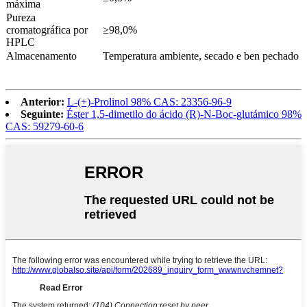
máxima
Pureza
cromatográfica por
≥98,0%
HPLC
Almacenamento
Temperatura ambiente, secado e ben pechado
Anterior:
L-(+)-Prolinol 98% CAS: 23356-96-9
Seguinte:
Éster 1,5-dimetilo do ácido (R)-N-Boc-glutámico 98%
CAS: 59279-60-6