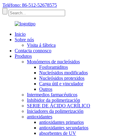
Teléfono: 86-512-52678575
Inicio
Sobre nós
Visita á fábrica
Contacta connosco
Produtos
Monómeros de nucleósidos
Fosforamiditos
Nucleósidos modificados
Nucleósidos protexidos
Carga útil e vinculador
Outros
Intermedios farmacéuticos
Inhibidor da polimerización
SERIE DE ÁCIDO ACRÍLICO
Iniciadores da polimerización
antioxidantes
antioxidantes primarios
antioxidantes secundarios
absorbentes de UV