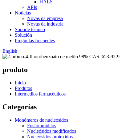
HALS
APIs
Noticias
Novas da empresa
Novas da industria
Soporte técnico
Solución
Preguntas frecuentes
English
produto
Inicio
Produtos
Intermedios farmacéuticos
Categorías
Monómeros de nucleósidos
Fosforamiditos
Nucleósidos modificados
Nucleósidos protexidos