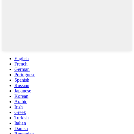
English
French
German
Portuguese
Spanish
Russian
Japanese
Korean
Arabic
Irish
Greek
Turkish
Italian
Danish
Romanian