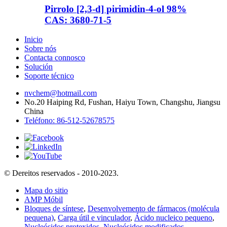
Pirrolo [2,3-d] pirimidin-4-ol 98%
CAS: 3680-71-5
Inicio
Sobre nós
Contacta connosco
Solución
Soporte técnico
nvchem@hotmail.com
No.20 Haiping Rd, Fushan, Haiyu Town, Changshu, Jiangsu
China
Teléfono: 86-512-52678575
© Dereitos reservados - 2010-2023.
Mapa do sitio
AMP Móbil
Bloques de síntese
,
Desenvolvemento de fármacos (molécula
pequena)
,
Carga útil e vinculador
,
Ácido nucleico pequeno
,
Nucleósidos protexidos
,
Nucleósidos modificados
,